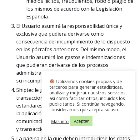
medios ilícitos, fraudulentos, robo o plagio de
los mismos de acuerdo con la Legislación
Española.
El Usuario asumirá la responsabilidad única y
exclusiva que pudiera derivarse como
consecuencia del incumplimiento de lo dispuesto
en los párrafos anteriores. Del mismo modo, el
Usuario asumirá los gastos e indemnizaciones
que pudieran derivarse de los procesos
administrativos y judiciales como consecuencia de
su incumplimiento.
Utilizamos cookies propias y de
terceros para generar estadísticas,
Shiptec le garantiza la seguridad de sus
analizar y mejorar nuestros servicios,
transacciones, al disponer de los actuales
así como facilitar otros, incluidos los
publicitarios. Si continúa navegando,
estándares tecnológicos de seguridad, mediante
consideramos que acepta su uso.
la aplicación de protocolos de encriptación de las
comunicaciones en las páginas que recogen datos
Más info
Aceptar
y transacciones en el sitio Web.
La página en la que deben introducirse los datos